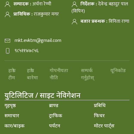
सम्पादक :
अर्चना रेग्मी
निर्देशक :
देवेन्द्र बहादुर पाल
(विपिन)
प्राविधिक :
राजकुमार मगर
बजार प्रबन्धक :
विनिता राणा
mkt.evktm@gmail.com
९८५११४७८५६
हाम्रो
हाम्रो
गोपनीयता
सम्पर्क
यूनिकोड
टीम
बारेमा
नीति
गर्नुहोस्
युटिलिटिज / साइट नेविगेशन
गृहपृष्ठ
ब्राण्ड
प्रबिधि
समाचार
ट्राफिक
फिचर
कार/बाइक
पर्यटन
मोटर पार्ट्स