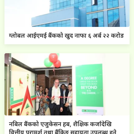
ग्लोबल आईएमई बैंकको खुद नाफा ६ अर्ब २२ करोड
नबिल बैंकको एजुकेसन हब, शैक्षिक कर्जादेखि
वित्तीय परामर्श तथा बैंकिङ सहायता उपलब्ध हुने