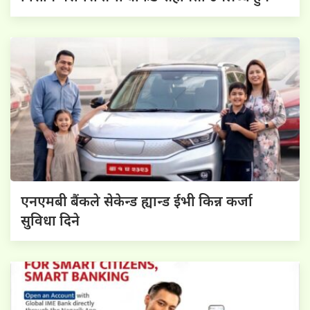
एनएमबी बैंकले सेकेन्ड ह्यान्ड ईभी किन्न कर्जा
सुविधा दिने