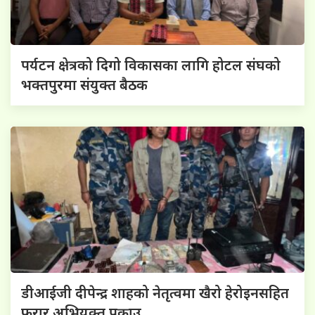
पर्यटन क्षेत्रको दिगो विकासका लागि होटल संघको
भक्तपुरमा संयुक्त बैठक
डीआईजी दीपेन्द्र शाहको नेतृत्वमा खैरो हेरोइनसहित
फरार अभियुक्त पक्राउ