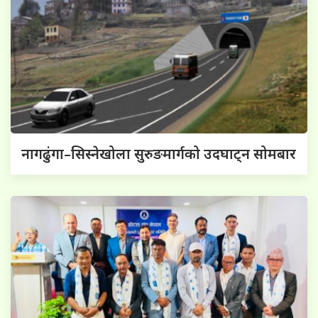
नागढुंगा–सिस्नेखोला सुरुङमार्गको उदघाट्न सोमबार