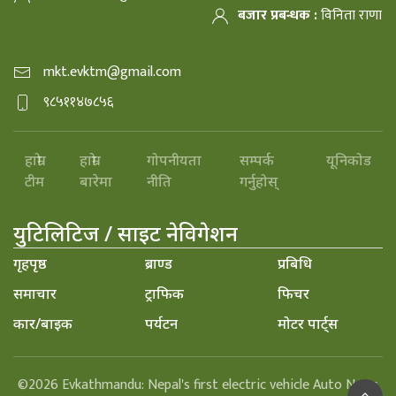
बजार प्रबन्धक :
विनिता राणा
mkt.evktm@gmail.com
९८५११४७८५६
हाम्रो
हाम्रो
गोपनीयता
सम्पर्क
यूनिकोड
टीम
बारेमा
नीति
गर्नुहोस्
युटिलिटिज / साइट नेविगेशन
गृहपृष्ठ
ब्राण्ड
प्रबिधि
समाचार
ट्राफिक
फिचर
कार/बाइक
पर्यटन
मोटर पार्ट्स
©2026 Evkathmandu: Nepal's first electric vehicle Auto News