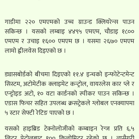
गाडीमा २२० एमएमको उच्च ग्राउन्ड क्लियरेन्स पाउन
सकिन्छ । यसको लम्बाइ ४४९५ एमएम, चौडाइ १८००
एमएम र उचाइ १६०० एमएम छ । यसमा २६७० एमएम
लामो ह्वीलवेस दिइएको छ ।
ड्यासबोर्डको बीचमा दिइएको ११.४ इन्चको इन्फोटेन्टमेन्ट
सिस्टम, अटोमेटीक क्लाइमेट कन्ट्रोल, वायरलेस कार प्ले र
एन्ड्रोइड अटो, १० वटा कार्डनको स्पीकर पाउन सकिन्छ ।
एडास फिचर सहित उपलब्ध क्रसट्रेकले ग्लोबल एनक्यापमा
५ स्टार सेफ्टी रेटिङ पाएको छ ।
यसको हाइब्रिड टेक्नोलोजीको कम्बाइन रेन्ज प्रति ६.५
लिटर पेट्रोलबाट १०० किलोमिटर रहेको छ । त्यसैगरी