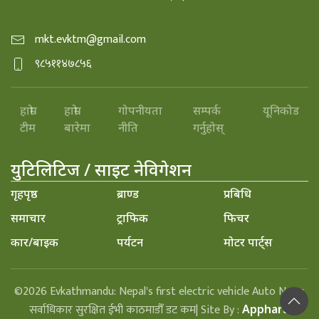
mkt.evktm@gmail.com
९८५११४७८५६
हाम्रो
हाम्रो
गोपनीयता
सम्पर्क
यूनिकोड
टीम
बारेमा
नीति
गर्नुहोस्
युटिलिटिज / साइट नेविगेशन
गृहपृष्ठ
ब्राण्ड
प्रबिधि
समाचार
ट्राफिक
फिचर
कार/बाइक
पर्यटन
मोटर पार्ट्स
©2026 Evkathmandu: Nepal's first electric vehicle Auto News
सर्वाधिकार सुरक्षित ईभी काठमाडौँ डट कम| Site By :
Appharu