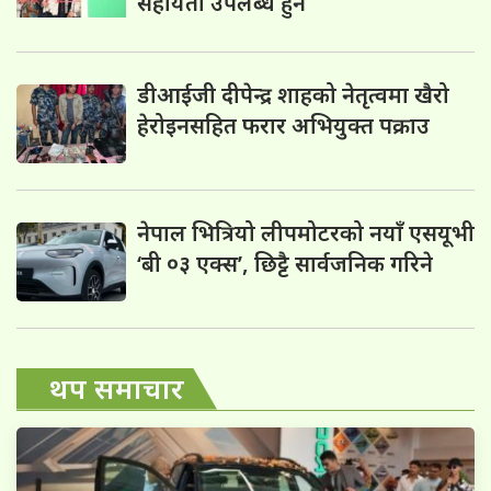
सहायता उपलब्ध हुने
डीआईजी दीपेन्द्र शाहको नेतृत्वमा खैरो
हेरोइनसहित फरार अभियुक्त पक्राउ
नेपाल भित्रियो लीपमोटरको नयाँ एसयूभी
‘बी ०३ एक्स’, छिट्टै सार्वजनिक गरिने
थप समाचार