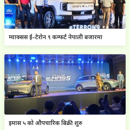
म्याक्सस ई–टेरोन ९ कम्फर्ट नेपाली बजारमा
इमास ५ को औपचारिक बिक्री शुरु