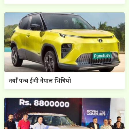
नयाँ पन्च ईभी नेपाल भित्रियो