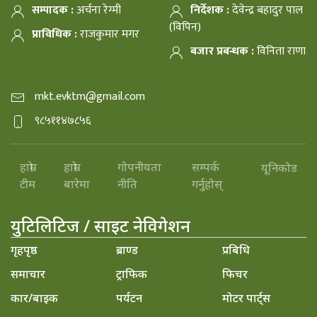
सम्पादक :
अर्चना रेग्मी
निर्देशक :
देवेन्द्र बहादुर पाल
(विपिन)
प्राविधिक :
राजकुमार मगर
बजार प्रबन्धक :
विनिता राणा
mkt.evktm@gmail.com
९८५११४७८५६
हाम्रो
हाम्रो
गोपनीयता
सम्पर्क
यूनिकोड
टीम
बारेमा
नीति
गर्नुहोस्
युटिलिटिज / साइट नेविगेशन
गृहपृष्ठ
ब्राण्ड
प्रबिधि
समाचार
ट्राफिक
फिचर
कार/बाइक
पर्यटन
मोटर पार्ट्स