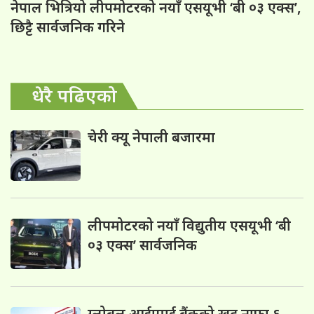
नेपाल भित्रियो लीपमोटरको नयाँ एसयूभी ‘बी ०३ एक्स’,
छिट्टै सार्वजनिक गरिने
धेरै पढिएको
चेरी क्यू नेपाली बजारमा
लीपमोटरको नयाँ विद्युतीय एसयूभी ‘बी
०३ एक्स’ सार्वजनिक
ग्लोबल आईएमई बैंकको खुद नाफा ६