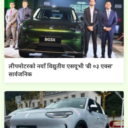
लीपमोटरको नयाँ विद्युतीय एसयूभी ‘बी ०३ एक्स’
सार्वजनिक