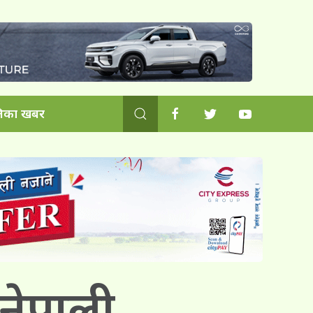
िका खबर
 नेपाली