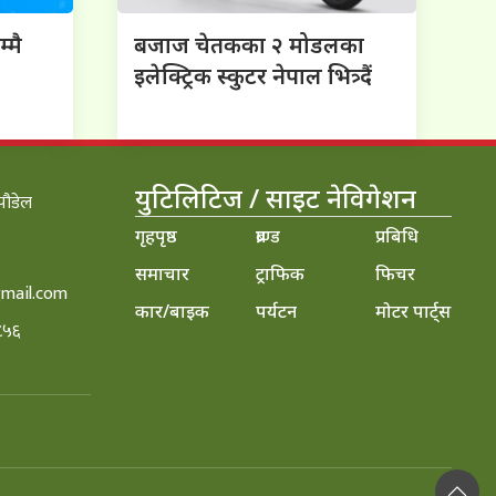
्मै
बजाज चेतकका २ मोडलका
इलेक्ट्रिक स्कुटर नेपाल भित्र्दैं
युटिलिटिज / साइट नेविगेशन
 पौडेल
गृहपृष्ठ
ब्राण्ड
प्रबिधि
समाचार
ट्राफिक
फिचर
mail.com
कार/बाइक
पर्यटन
मोटर पार्ट्स
८५६