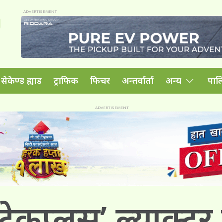
सेकेण्ड ह्याड
ट्राफिक
फिचर
अन्तर्वार्ता
अन्य
पाल
भो टेकप्लस’ ल्याक्टर