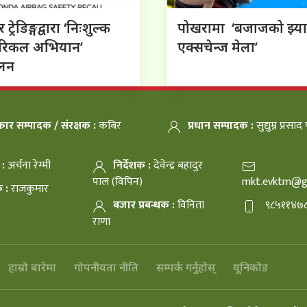
 ट्रेडिङ्गद्वारा ‘निःशुल्क
पोखरामा ‘बजाजको झ्याम
ी रिकल अभियान’
एक्सचेन्ज मेला’
ालन
ार सम्पादक / संरक्षक :
कबिर
प्रधान सम्पादक :
सुद्युम्न प्रसाद
 :
अर्चना रेग्मी
निर्देशक :
देवेन्द्र बहादुर
पाल (विपिन)
mkt.evktm@g
क :
राजकुमार
बजार प्रबन्धक :
विनिता
९८५११४७
राणा
हाम्रो बारेमा
गोपनीयता नीति
सम्पर्क गर्नुहोस्
यूनिकोड