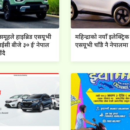
ी समूहले हाइब्रिड एसयूभी
महिन्द्राको नयाँ इलेक्ट्रिक
ईसी बीजे ३० ई’ नेपाल
एसयूभी चाँडै नै नेपालमा
उँदै