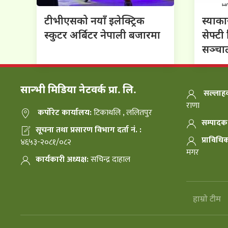
टीभीएसको नयाँ इलेक्ट्रिक
स्याकार
स्कुटर अर्बिटर नेपाली बजारमा
सेफ्ट
सञ्च
सान्भी मिडिया नेटवर्क प्रा. लि.
सल्लाहक
राणा
कर्पोरेट कार्यालय:
टिकाथलि , ललितपुर
सम्पादक
सूचना तथा प्रसारण विभाग दर्ता नं. :
प्राविधि
४६५३-२०८१/०८२
मगर
कार्यकारी अध्यक्ष:
सचिन्द्र दाहाल
हाम्रो टीम