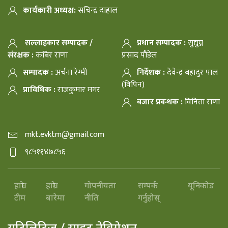
कार्यकारी अध्यक्ष:
सचिन्द्र दाहाल
सल्लाहकार सम्पादक /
प्रधान सम्पादक :
सुद्युम्न
संरक्षक :
कबिर राणा
प्रसाद पौडेल
सम्पादक :
अर्चना रेग्मी
निर्देशक :
देवेन्द्र बहादुर पाल
(विपिन)
प्राविधिक :
राजकुमार मगर
बजार प्रबन्धक :
विनिता राणा
mkt.evktm@gmail.com
९८५११४७८५६
हाम्रो
हाम्रो
गोपनीयता
सम्पर्क
यूनिकोड
टीम
बारेमा
नीति
गर्नुहोस्
युटिलिटिज / साइट नेविगेशन