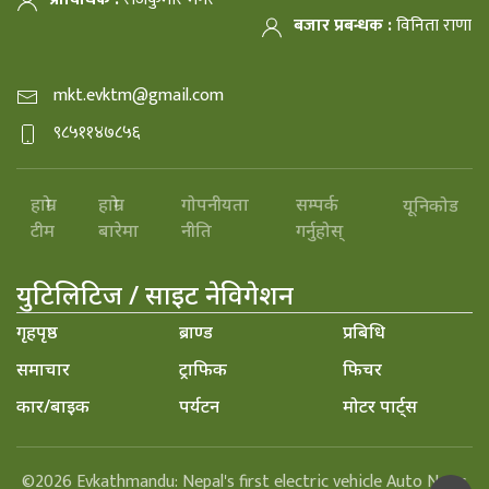
बजार प्रबन्धक :
विनिता राणा
mkt.evktm@gmail.com
९८५११४७८५६
हाम्रो
हाम्रो
गोपनीयता
सम्पर्क
यूनिकोड
टीम
बारेमा
नीति
गर्नुहोस्
युटिलिटिज / साइट नेविगेशन
गृहपृष्ठ
ब्राण्ड
प्रबिधि
समाचार
ट्राफिक
फिचर
कार/बाइक
पर्यटन
मोटर पार्ट्स
©2026 Evkathmandu: Nepal's first electric vehicle Auto News