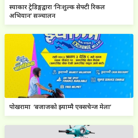
स्याकार ट्रेडिङ्गद्वारा ‘निःशुल्क सेफ्टी रिकल
अभियान’ सञ्चालन
पोखरामा ‘बजाजको झ्याम्मै एक्सचेन्ज मेला’