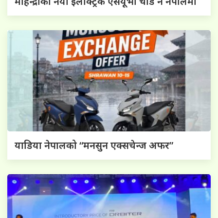
महिन्द्राको नयाँ इलेक्ट्रिक एसयूभी चाँडै नै नेपालमा
याडिया नेपालको “मनसुन एक्सचेन्ज अफर”