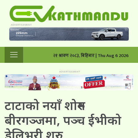
२१ श्रावण २०८३, बिहिबार | Thu Aug 6 2026
टाटाको नयाँ शोरुम
बीरगञ्जमा, पञ्च ईभीको
डेलिभरी शुरु