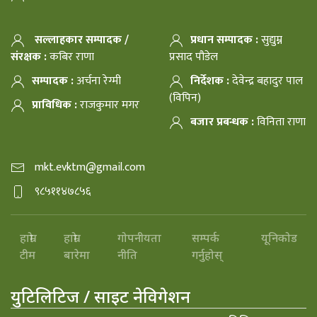
सल्लाहकार सम्पादक /
प्रधान सम्पादक :
सुद्युम्न
संरक्षक :
कबिर राणा
प्रसाद पौडेल
सम्पादक :
अर्चना रेग्मी
निर्देशक :
देवेन्द्र बहादुर पाल
(विपिन)
प्राविधिक :
राजकुमार मगर
बजार प्रबन्धक :
विनिता राणा
mkt.evktm@gmail.com
९८५११४७८५६
हाम्रो
हाम्रो
गोपनीयता
सम्पर्क
यूनिकोड
टीम
बारेमा
नीति
गर्नुहोस्
युटिलिटिज / साइट नेविगेशन